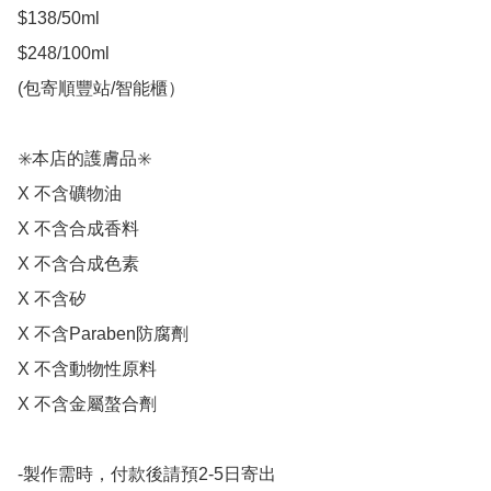
$138/50ml 

$248/100ml

(包寄順豐站/智能櫃）

✳️本店的護膚品✳️

X 不含礦物油

X 不含合成香料

X 不含合成色素

X 不含矽

X 不含Paraben防腐劑

X 不含動物性原料

X 不含金屬螯合劑

-製作需時，付款後請預2-5日寄出
