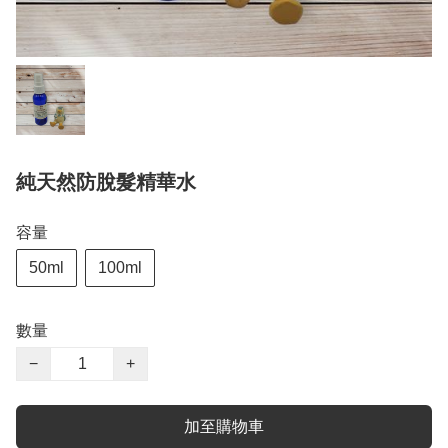
純天然防脫髮精華水
容量
50ml
100ml
數量
−
+
加至購物車