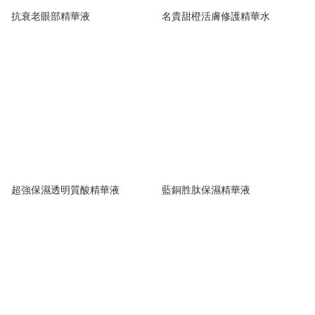
抗衰老眼部精華液
名貴甜橙活膚修護精華水
超強保濕透明質酸精華液
藍銅胜肽保濕精華液