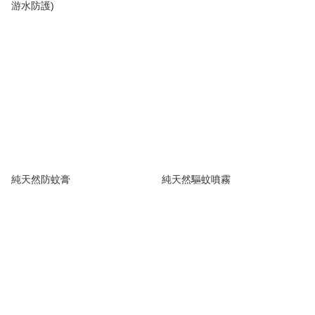
游水防護)
純天然防蚊膏
純天然驅蚊噴霧