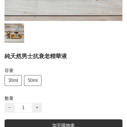
純天然男士抗衰老精華液
容量
30ml
50ml
數量
−
+
加至購物車