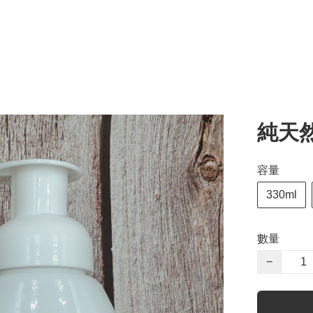
純天
容量
330ml
數量
−