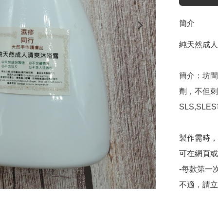
簡介
純天然成人
簡介：坊間
劑，不但刺
SLS,S
製作需時，
可在網頁或fa
-每款第一