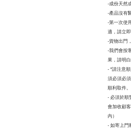
-成份天然
-產品沒有醫
-第一次使
適，請立即
-貨物出門
-我們會按
果，請明白
- *請注意順
須必須必須
順利取件。
- 必須於
會加收顧客
內）

- 如寄上