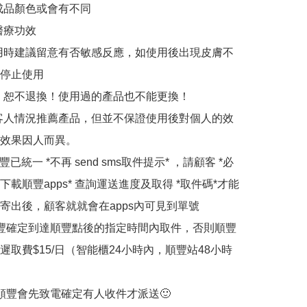
成品顏色或會有不同

療功效

用時建議留意有否敏感反應，如使用後出現皮膚不
停止使用

，恕不退換！使用過的產品也不能更換！

客人情況推薦產品，但並不保證使用後對個人的效
效果因人而異。

豐已統一 *不再 send sms取件提示* ，請顧客 *必
下載順豐apps* 查詢運送進度及取得 *取件碼*才能
寄出後，顧客就就會在apps內可見到單號 

順豐確定到達順豐點後的指定時間內取件，否則順豐
遲取費$15/日（智能櫃24小時內，順豐站48小時
門順豐會先致電確定有人收件才派送🙂