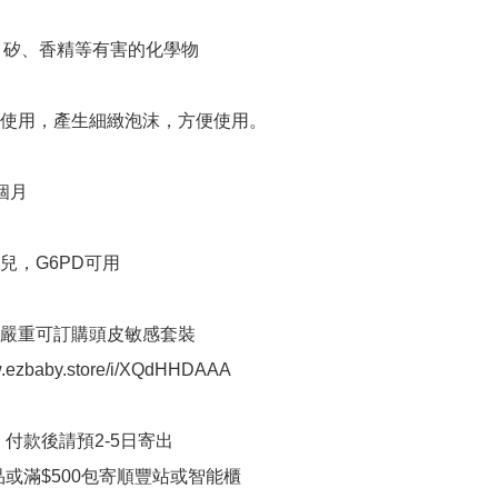
、 矽、香精等有害的化學物

使用，產生細緻泡沫，方便使用。

月

兒，G6PD可用

嚴重可訂購頭皮敏感套裝

w.ezbaby.store/i/XQdHHDAAA

付款後請預2-5日寄出

品或滿$500包寄順豐站或智能櫃
