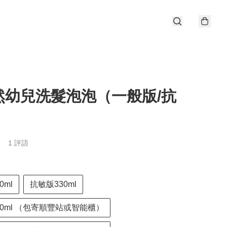
然幼兒洗髮泡泡（一般版/抗
）
1 評語
0ml
抗敏版330ml
60ml （包寄順豐站或智能櫃）