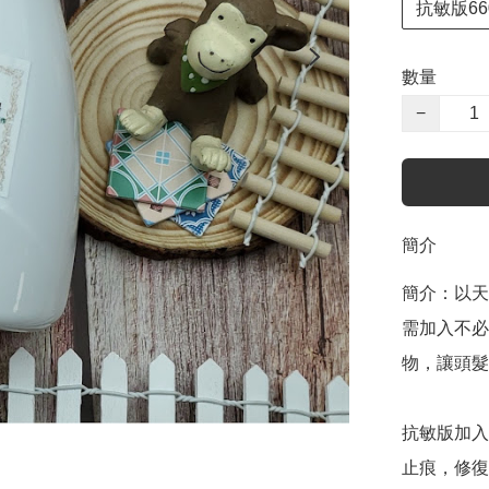
抗敏版6
數量
−
簡介
簡介：以天
需加入不必
物，讓頭髮
抗敏版加入
止痕，修復