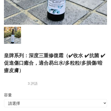
皇牌系列：深度三重修復霜（✔️收水 ✔️抗菌 ✔️
促進傷口癒合，適合易出水/多粒粒/多損傷/暗
瘡皮膚）
3 評語
容量