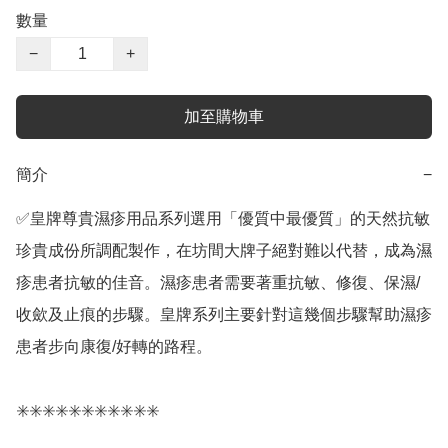
數量
−
+
加至購物車
簡介
−
✅️皇牌尊貴濕疹用品系列選用「優質中最優質」的天然抗敏
珍貴成份所調配製作，在坊間大牌子絕對難以代替，成為濕
疹患者抗敏的佳音。濕疹患者需要著重抗敏、修復、保濕/
收歛及止痕的步驟。皇牌系列主要針對這幾個步驟幫助濕疹
患者步向康復/好轉的路程。

✳️✳️✳️✳️✳️✳️✳️✳️✳️✳️✳️
