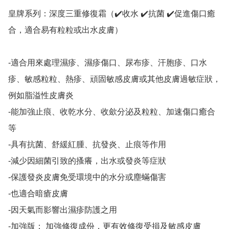
皇牌系列：深度三重修復霜（✔️收水 ✔️抗菌 ✔️促進傷口癒
合，適合易有粒粒或出水皮膚）

-適合用來處理濕疹、濕疹傷口、尿布疹、汗胞疹、口水
疹、敏感粒粒、熱疹、頑固敏感皮膚或其他皮膚過敏症狀，
例如脂溢性皮膚炎

-能加強止痕、收乾水分、收歛分泌及粒粒、加速傷口癒合
等

-具有抗菌、舒緩紅腫、抗發炎、止痕等作用

-減少因細菌引致的搔癢，出水或發炎等症狀

-保護發炎皮膚免受環境中的水分或塵蟎傷害

-也適合暗瘡皮膚

-因天氣而影響出濕疹防護之用

-加強版： 加強修復成份，更有效修復受損及敏感皮膚
