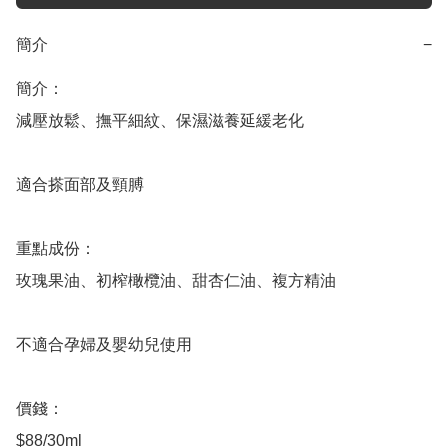
簡介
−
簡介：	

減壓放鬆、撫平細紋、保濕滋養延緩老化

適合搽面部及頸膊

重點成份：

玫瑰果油、初榨橄欖油、甜杏仁油、複方精油

不適合孕婦及嬰幼兒使用

價錢：

$88/30ml
