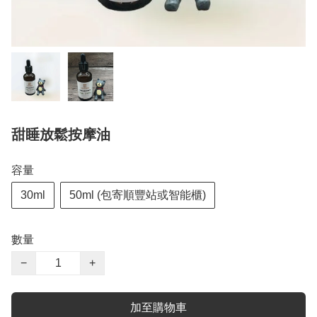
甜睡放鬆按摩油
容量
30ml
50ml (包寄順豐站或智能櫃)
數量
−
+
加至購物車