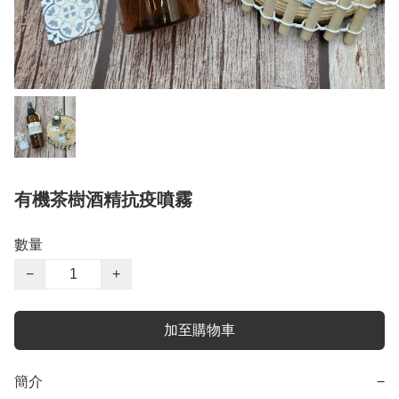
有機茶樹酒精抗疫噴霧
數量
−
+
加至購物車
簡介
−