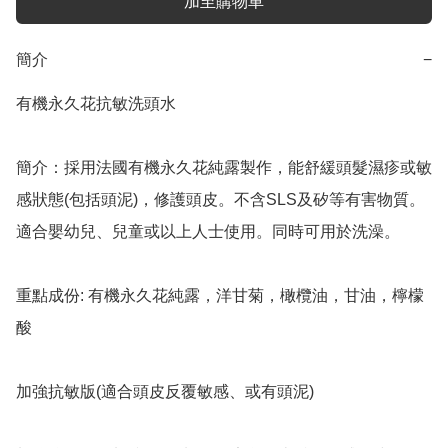
加至購物車
簡介
−
有機永久花抗敏洗頭水

簡介：採用法國有機永久花純露製作，能舒緩頭髮濕疹或敏
感狀態(包括頭泥)，修護頭皮。不含SLS及矽等有害物質。
適合嬰幼兒、兒童或以上人士使用。同時可用於洗澡。

重點成份: 有機永久花純露，洋甘菊，橄欖油，甘油，檸檬
酸

加強抗敏版(適合頭皮反覆敏感、或有頭泥)
