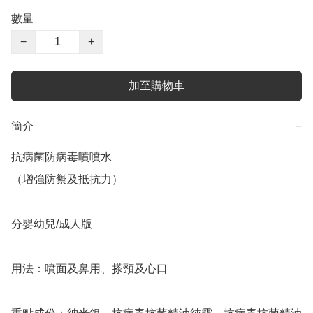
數量
−
+
加至購物車
簡介
−
抗病菌防病毒噴噴水

（增強防禦及抵抗力）

分嬰幼兒/成人版

用法：噴面及鼻用、搽頸及心口
