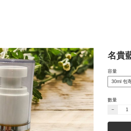
名貴
容量
30ml 
數量
−