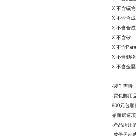
X 不含礦物
X 不含合成
X 不含合成
X 不含矽

X 不含Par
X 不含動物
X 不含金屬
-製作需時，
-買包郵用品
800元包
品而選這項
-產品所用
-成份天然