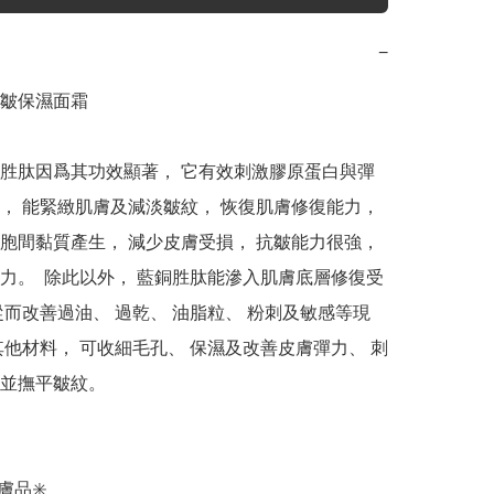
−
皺保濕面霜

胜肽因爲其功效顯著， 它有效刺激膠原蛋白與彈
， 能緊緻肌膚及減淡皺紋， 恢復肌膚修復能力， 
胞間黏質產生， 減少皮膚受損， 抗皺能力很強， 
力。  除此以外， 藍銅胜肽能滲入肌膚底層修復受
從而改善過油、 過乾、 油脂粒、 粉刺及敏感等現
其他材料， 可收細毛孔、 保濕及改善皮膚彈力、 刺
並撫平皺紋。

品✳️
