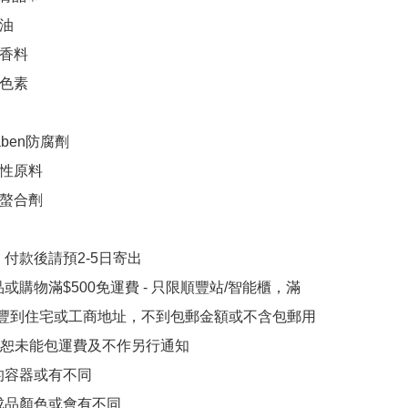
油

香料

色素

aben防腐劑

性原料

螯合劑

付款後請預2-5日寄出

或購物滿$500免運費 - 只限順豐站/智能櫃，滿
順豐到住宅或工商地址，不到包郵金額或不含包郵用
恕未能包運費及不作另行通知

的容器或有不同

成品顏色或會有不同
