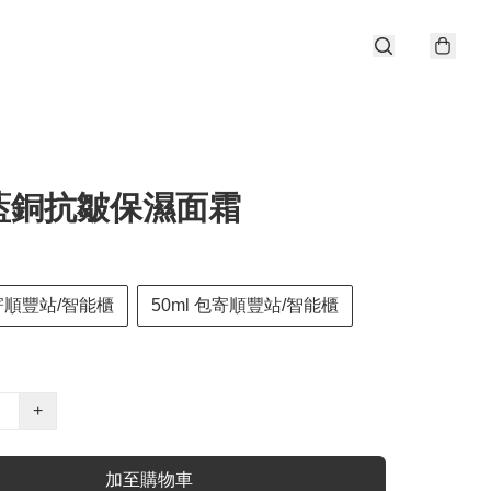
藍銅抗皺保濕面霜
包寄順豐站/智能櫃
50ml 包寄順豐站/智能櫃
+
加至購物車